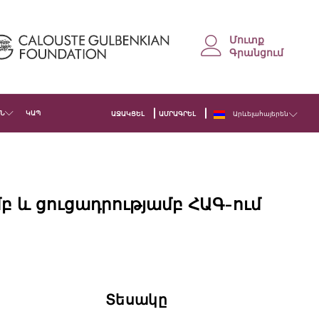
Մուտք
Գրանցում
Ն
ԿԱՊ
ԱՋԱԿՑԵԼ
ԱՄՐԱԳՐԵԼ
Արևելահայերեն
բ և ցուցադրությամբ ՀԱԳ-ում
Տեսակը