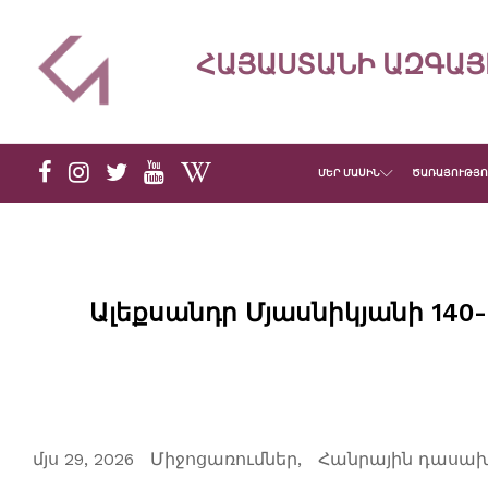
ՀԱՅԱՍՏԱՆԻ ԱԶԳԱՅ
ՄԵՐ ՄԱՍԻՆ
ԾԱՌԱՅՈՒԹՅՈ
Ալեքսանդր Մյասնիկյանի 140
մյս 29, 2026
Միջոցառումներ
Հանրային դասախ