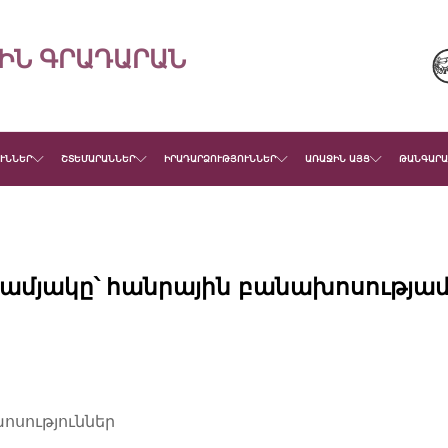
ԻՆ ԳՐԱԴԱՐԱՆ
ՒՆՆԵՐ
ՇՏԵՄԱՐԱՆՆԵՐ
ԻՐԱԴԱՐՁՈՒԹՅՈՒՆՆԵՐ
ԱՌԱՋԻՆ ԱՅՑ
ԹԱՆԳԱՐԱ
-ամյակը՝ հանրային բանախոսությամ
ոսություններ