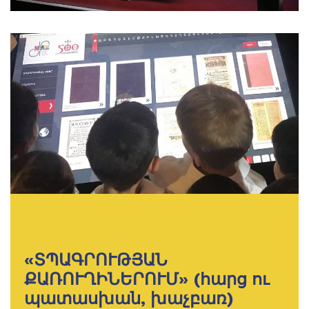
«ՏՊԱԳՐՈՒԹՅԱՆ
ՔԱՌՈՒՂԻՆԵՐՈՒՄ» (հարց ու
պատասխան, խաչբառ)