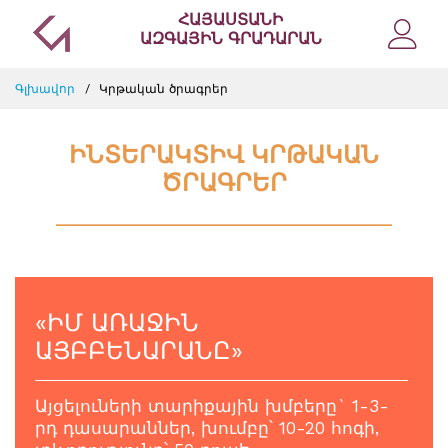
ՀԱՅԱՍՏԱՆԻ
ԱԶԳԱՅԻՆ ԳՐԱԴԱՐԱՆ
Գլխավոր
Կրթական ծրագրեր
ԻՆՏԵՐԱԿՏԻՎ ԿՐԹԱԿԱՆ
ԾՐԱԳՐԵՐ
__________________________________________
«ԻՄ ԱՌԱՋԻՆ
ԱՅԲԲԵՆԱՐԱՆԸ»
Այցելուների տարիքային խմբերը` 1-3-
րդ դասարաններ, խումբը՝ 10-20 հոգի,