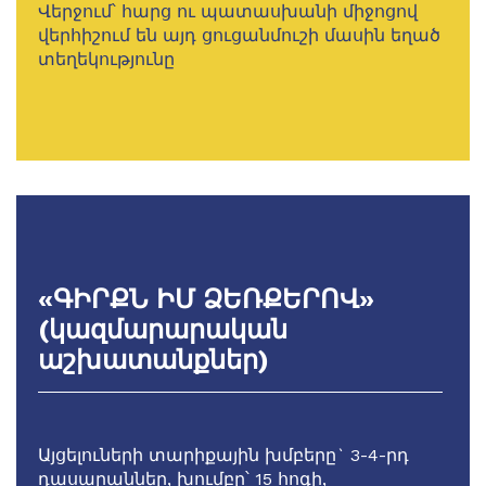
Վերջում՝ հարց ու պատասխանի միջոցով
վերհիշում են այդ ցուցանմուշի մասին եղած
տեղեկությունը
«ԳԻՐՔՆ ԻՄ ՁԵՌՔԵՐՈՎ»
(կազմարարական
աշխատանքներ)
Այցելուների տարիքային խմբերը` 3-4-րդ
դասարաններ, խումբը՝ 15 հոգի,