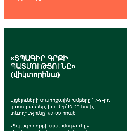
«ՏՊԱԳԻՐ ԳՐՔԻ
ՊԱՏՄՈՒԹՅՈՒՆԸ»
(վիկտորինա)
Այցելուների տարիքային խմբերը ՝ 7-9-րդ
դասարաններ, խումբը՝10-20 հոգի,
տևողությունը՝ 60-80 րոպե
«Տպագիր գրքի պատմությունը»