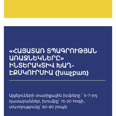
«ՀԱՅԱՏԱՌ ՏՊԱԳՐՈՒԹՅԱՆ
ԱՌԱՋՆԵԿՆԵՐԸ»
ԻՆՏԵՐԱԿՏԻՎ ԽԱՂ-
ԷՔՍԿՈՒՐՍԻԱ (խաչբառ)
Այցելուների տարիքային խմբերը ՝ 5-7-րդ
դասարաններ, խումբը՝ 15-20 հոգի,
տևողությունը՝ 60-80 րոպե