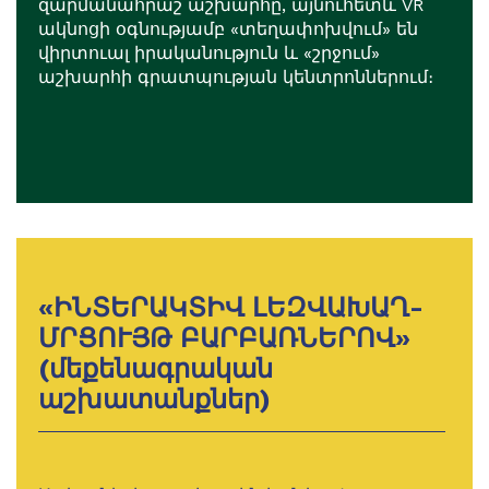
զարմանահրաշ աշխարհը, այնուհետև VR
ակնոցի օգնությամբ «տեղափոխվում» են
վիրտուալ իրականություն և «շրջում»
աշխարհի գրատպության կենտրոններում։
«ԻՆՏԵՐԱԿՏԻՎ ԼԵԶՎԱԽԱՂ-
ՄՐՑՈՒՅԹ ԲԱՐԲԱՌՆԵՐՈՎ»
(մեքենագրական
աշխատանքներ)