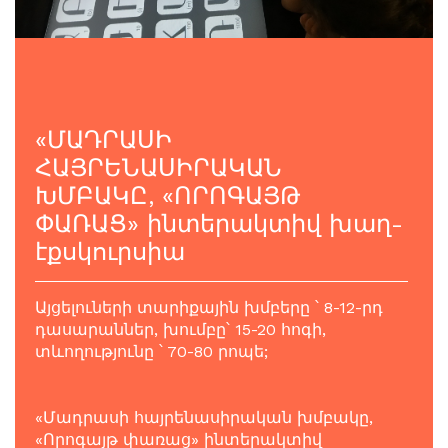
«ՄԱԴՐԱՍԻ
ՀԱՅՐԵՆԱՍԻՐԱԿԱՆ
ԽՄԲԱԿԸ, «ՈՐՈԳԱՅԹ
ՓԱՌԱՑ» ինտերակտիվ խաղ-
էքսկուրսիա
Այցելուների տարիքային խմբերը ՝ 8-12-րդ
դասարաններ, խումբը՝ 15-20 հոգի,
տևողությունը ՝ 70-80 րոպե;
«Մադրասի հայրենասիրական խմբակը,
«Որոգայթ փառաց» ինտերակտիվ