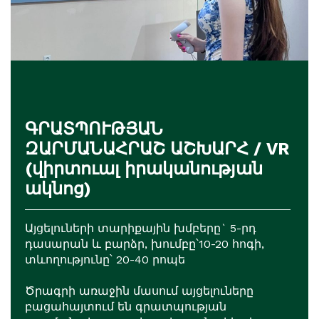
ԳՐԱՏՊՈՒԹՅԱՆ
ԶԱՐՄԱՆԱՀՐԱՇ ԱՇԽԱՐՀ / VR
(վիրտուալ իրականության
ակնոց)
Այցելուների տարիքային խմբերը` 5-րդ
դասարան և բարձր, խումբը՝10-20 հոգի,
տևողությունը՝ 20-40 րոպե
Ծրագրի առաջին մասում այցելուները
բացահայտում են գրատպության