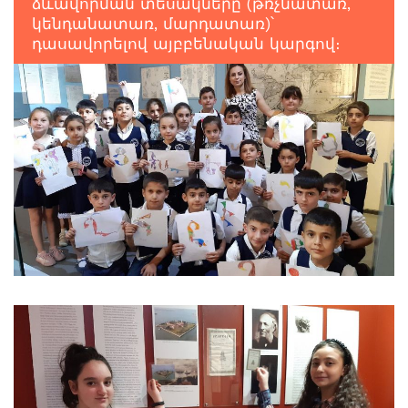
ձևավորման տեսակները (թռչնատառ,
կենդանատառ, մարդատառ)՝
դասավորելով այբբենական կարգով։