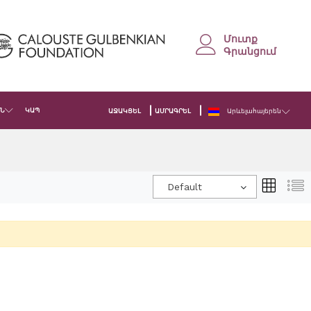
Մուտք
Գրանցում
Ն
ԿԱՊ
ԱՋԱԿՑԵԼ
ԱՄՐԱԳՐԵԼ
Արևելահայերեն
Default