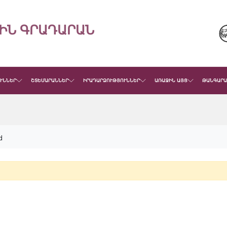
ԻՆ ԳՐԱԴԱՐԱՆ
ՒՆՆԵՐ
ՇՏԵՄԱՐԱՆՆԵՐ
ԻՐԱԴԱՐՁՈՒԹՅՈՒՆՆԵՐ
ԱՌԱՋԻՆ ԱՅՑ
ԹԱՆԳԱՐԱ
d