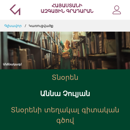
ՀԱՅԱՍՏԱՆԻ
ԱԶԳԱՅԻՆ ԳՐԱԴԱՐԱՆ
Գլխավոր
Կառուցվածք
Անձնակազմ
Տնօրեն
Աննա Չուլյան
Տնօրենի տեղակալ գիտական
գծով