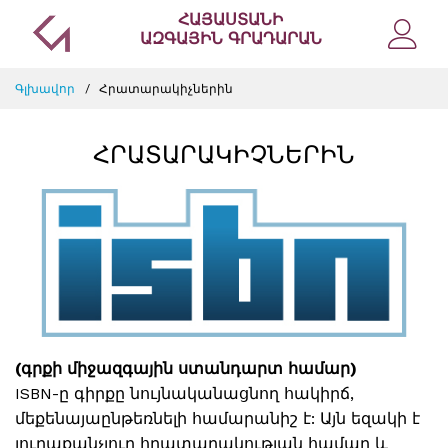
ՀԱՅԱՍՏԱՆԻ
ԱԶԳԱՅԻՆ ԳՐԱԴԱՐԱՆ
Գլխավոր
Հրատարակիչներին
ՀՐԱՏԱՐԱԿԻՉՆԵՐԻՆ
(գրքի միջազգային ստանդարտ համար)
ISBN-ը գիրքը նույնականացնող հակիրճ,
մեքենայաընթեռնելի համարանիշ է: Այն եզակի է
յուրաքանչյուր հրատարակության համար և