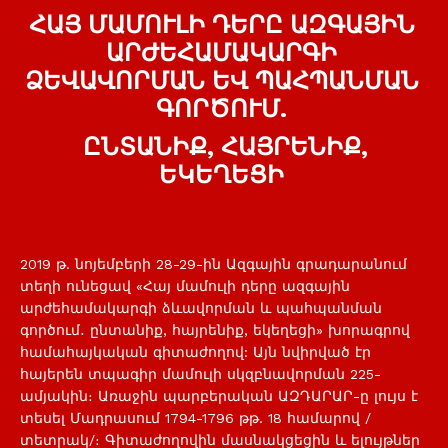
ՀԱՅ ՄԱՄՈՒԼԻ ԴԵՐԸ ԱԶԳԱՅԻՆ
ԱՐԺԵՀԱՄԱԿԱՐԳԻ
ՁԵՎԱՎՈՐՄԱՆ ԵՎ ՊԱՀՊԱՆՄԱՆ
ԳՈՐԾՈՒՄ.
ԸՆՏԱՆԻՔ, ՀԱՅՐԵՆԻՔ,
ԵԿԵՂԵՑԻ
2019 թ. նոյեմբերի 28-29-ին Ազգային գրադարանում
տեղի ունեցավ «Հայ մամուլի դերը ազգային
արժեհամակարգի ձևավորման և պահպանման
գործում․ ընտանիք, հայրենիք, եկեղեցի» խորագրով
համահայկական գիտաժողով: Այն նվիրված էր
հայերեն տպագիր մամուլի սկզբնավորման 225-
ամյակին։ Առաջին պարբերական ԱԶԴԱՐԱՐ-ը լույս է
տեսել Մադրասում 1794-1796 թթ. 18 համարով /
տետրակ/։ Գիտաժողովին մասնակցեցին և ելույթներ