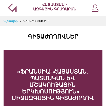
ՀԱՅԱՍՏԱՆԻ
ԱԶԳԱՅԻՆ ԳՐԱԴԱՐԱՆ
Գլխավոր
ԳԻՏԱԺՈՂՈՎՆԵՐ
ԳԻՏԱԺՈՂՈՎՆԵՐ
«ՖՐԱՆՍԻԱ-ՀԱՅԱՍՏԱՆ.
ՊԱՏՄԱԿԱՆ ԵՎ
ՄՇԱԿՈՒԹԱՅԻՆ
ԵՐԿԽՈՍՈՒԹՅՈՒՆ»
ՄԻՋԱԶԳԱՅԻՆ ԳԻՏԱԺՈՂՈՎ