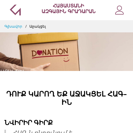
Welcome
ՀԱՅԱՍՏԱՆԻ
to
ԱԶԳԱՅԻՆ ԳՐԱԴԱՐԱՆ
All
in
Գլխավոր
Աջակցել
One
Accessibility
screen
reader.
To
start
the
All
in
One
Accessibility
ԴՈՒՔ ԿԱՐՈՂ ԵՔ ԱՋԱԿՑԵԼ ՀԱԳ-
screen
ԻՆ
reader,
press
"Ctrl
+
ՆՎԻՐԻՐ ԳԻՐՔ
/".
ՀԱԳ-ն ընդունում է