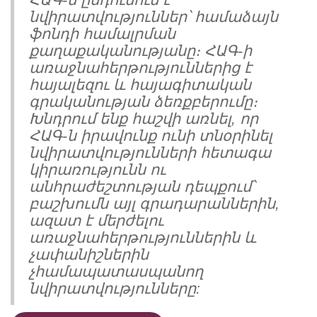
This
նվիրատվություններ՝ համաձայն
shortcut
activates
ֆոնդի համալրման
the
քաղաքականությանը։ ՀԱԳ-ի
screen
առաջնահերթություններից է
reader
հայալեզու և հայագիտական
to
գրականության ձեռքբերումը։
help
Խնդրում ենք հաշվի առնել, որ
you
ՀԱԳ-ն իրավունք ունի տնօրինել
navigate
and
նվիրատվությունների հետագա
interact
կիրառությունն ու
with
անհրաժեշտության դեպքում՝
the
բաշխումն այլ գրադարաններին,
content.
ազատ է մերժելու
առաջնահերթություններին և
չափանիշներին
չհամապատասպանող
նվիրատվությունները: