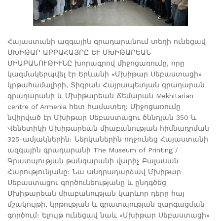
This
shortcut
activates
the
Հայաստանի ազգային գրադարանում տեղի ունեցավ
screen
ՄԽԻԹԱՐ ԱԲԲԱՀԱՅՐԸ ԵՒ ՄԽԻԹԱՐԵԱՆ
reader
to
ՄԻԱԲԱՆՈՒԹԻՒՆԸ խորագրով միջոցառումը, որը
help
կազմակերպվել էր Երևանի «Մխիթար Սեբաստացի»
you
կրթահամալիրի, Տիգրան Հայրապետյան գրադարան
navigate
գրադարանի և Մխիթարեան Ճեմարան Mekhitarian
and
centre of Armenia հետ համատեղ: Միջոցառումը
interact
նվիրված էր Մխիթար Սեբաստացու ծննդյան 350 և
with
Վենետիկի Մխիթարեան միաբանության հիմնադրման
the
325-ամյակներին։ Ներկաներին ողջունեց Հայաստանի
content.
ազգային գրադարանի The Museum of Printing /
Գրատպության թանգարանի վարիչ Բալասան
Հարությունյանը։ Նա անդրադարձավ Մխիթար
Սեբաստացու գործունեությանը և ընդգծեց
Մխիթարեան միաբանության կարևոր դերը հայ
մշակույթի, կրթության և գրատպության զարգացման
գործում։ Ելույթ ունեցավ նաև «Մխիթար Սեբաստացի»