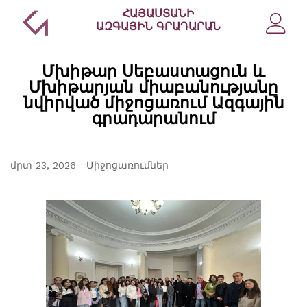
Welcome
ՀԱՅԱՍՏԱՆԻ
to
ԱԶԳԱՅԻՆ ԳՐԱԴԱՐԱՆ
All
in
One
Մխիթար Սեբաստացուն և
Accessibility
Մխիթարյան միաբանությանը
screen
նվիրված միջոցառում Ազգային
reader.
գրադարանում
To
start
the
All
մրտ 23, 2026
Միջոցառումներ
in
One
Accessibility
screen
reader,
press
"Ctrl
+
/".