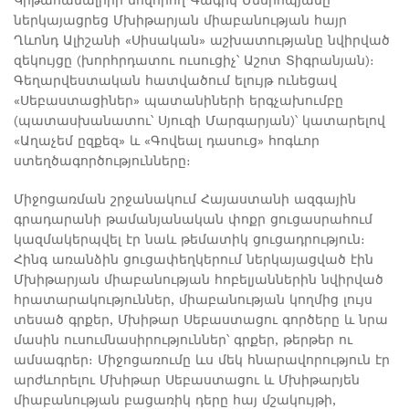
Կրթահամալիրի սովորող Գագիկ Մեսրոպյանը
ներկայացրեց Մխիթարյան միաբանության հայր
Ղևոնդ Ալիշանի «Սիսական» աշխատությանը նվիրված
զեկույցը (խորհրդատու ուսուցիչ՝ Աշոտ Տիգրանյան)։
Գեղարվեստական հատվածում ելույթ ունեցավ
«Սեբաստացիներ» պատանիների երգչախումբը
(պատասխանատու՝ Սյուզի Մարգարյան)՝ կատարելով
«Աղաչեմ ըզքեզ» և «Գովեալ դասուց» հոգևոր
ստեղծագործությունները։
Միջոցառման շրջանակում Հայաստանի ազգային
գրադարանի թամանյանական փոքր ցուցասրահում
կազմակերպվել էր նաև թեմատիկ ցուցադրություն։
Հինգ առանձին ցուցափեղկերում ներկայացված էին
Մխիթարյան միաբանության հոբելյաններին նվիրված
հրատարակություններ, միաբանության կողմից լույս
տեսած գրքեր, Մխիթար Սեբաստացու գործերը և նրա
մասին ուսումնասիրություններ՝ գրքեր, թերթեր ու
ամսագրեր։ Միջոցառումը ևս մեկ հնարավորություն էր
արժևորելու Մխիթար Սեբաստացու և Մխիթարյեն
միաբանության բացառիկ դերը հայ մշակույթի,