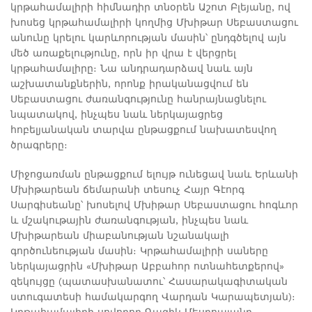
կրթահամալիրի հիմնադիր տնօրեն Աշոտ Բլեյանը, ով
խոսեց կրթահամալիրի կողմից Մխիթար Սեբաստացու
անունը կրելու կարևորության մասին՝ ընդգծելով այն
մեծ առաքելությունը, որն իր վրա է վերցրել
կրթահամալիրը։ Նա անդրադարձավ նաև այն
աշխատանքներին, որոնք իրականացվում են
Սեբաստացու ժառանգությունը հանրայնացնելու
նպատակով, ինչպես նաև ներկայացրեց
հոբելյանական տարվա ընթացքում նախատեսվող
ծրագրերը։
Միջոցառման ընթացքում ելույթ ունեցավ նաև Երևանի
Մխիթարեան ճեմարանի տեսուչ Հայր Գէորգ
Սարգիսեանը՝ խոսելով Մխիթար Սեբաստացու հոգևոր
և մշակութային ժառանգության, ինչպես նաև
Մխիթարեան միաբանության նշանակալի
գործունեության մասին։ Կրթահամալիրի սաները
ներկայացրին «Մխիթար Աբբահոր ոտնահետքերով»
զեկույցը (պատասխանատու՝ Հասարակագիտական
ստուգատեսի համակարգող Վարդան Կարապետյան)։