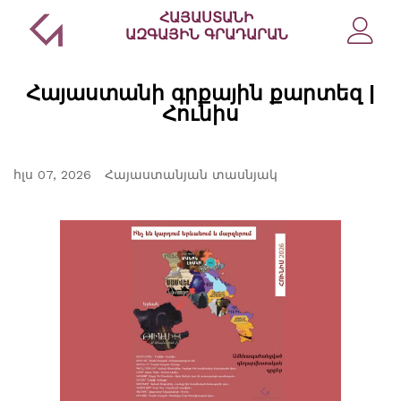
ՀԱՅԱՍՏԱՆԻ
ԱԶԳԱՅԻՆ ԳՐԱԴԱՐԱՆ
Հայաստանի գրքային քարտեզ |
Հունիս
հլս 07, 2026
Հայաստանյան տասնյակ