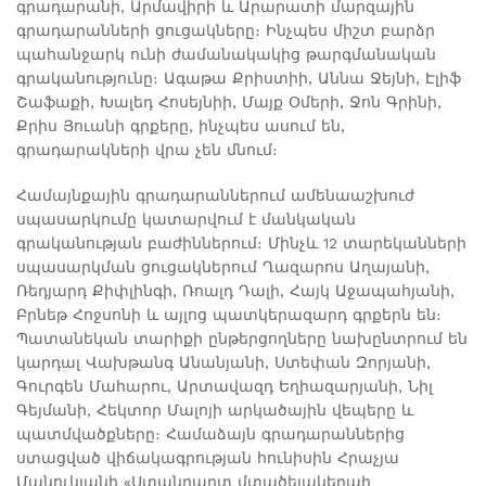
գրադարանի, Արմավիրի և Արարատի մարզային
գրադարանների ցուցակները։ Ինչպես միշտ բարձր
պահանջարկ ունի ժամանակակից թարգմանական
գրականությունը։ Ագաթա Քրիստիի, Աննա Ջեյնի, Էլիֆ
Շաֆաքի, Խալեդ Հոսեյնիի, Մայք Օմերի, Ջոն Գրինի,
Քրիս Յուանի գրքերը, ինչպես ասում են,
գրադարակների վրա չեն մնում։
Համայնքային գրադարաններում ամենաաշխուժ
սպասարկումը կատարվում է մանկական
գրականության բաժիններում։ Մինչև 12 տարեկանների
սպասարկման ցուցակներում Ղազարոս Աղայանի,
Ռեդյարդ Քիփլինգի, Ռոալդ Դալի, Հայկ Աջապահյանի,
Բրնեթ Հոջսոնի և այլոց պատկերազարդ գրքերն են։
Պատանեկան տարիքի ընթերցողները նախընտրում են
կարդալ Վախթանգ Անանյանի, Ստեփան Զորյանի,
Գուրգեն Մահարու, Արտավազդ Եղիազարյանի, Նիլ
Գեյմանի, Հեկտոր Մալոյի արկածային վեպերը և
պատմվածքները։ Համաձայն գրադարաններից
ստացված վիճակագրության հունիսին Հրաչյա
Մանուկյանի «Ստանդարտ մտածելակերպի