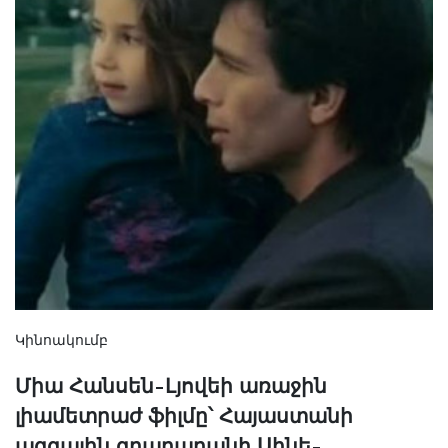
Կինոակումբ
Միա Հանսեն-Լյովեի առաջին
լիամետրաժ ֆիլմը՝ Հայաստանի
ազգային գրադարանի Սինե-