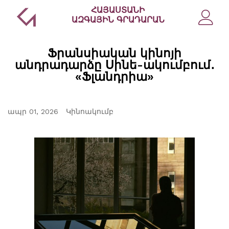
ՀԱՅԱՍՏԱՆԻ
ԱԶԳԱՅԻՆ ԳՐԱԴԱՐԱՆ
Ֆրանսիական կինոյի
անդրադարձը Սինե-ակումբում․
«Ֆլանդրիա»
ապր 01, 2026
Կինոակումբ