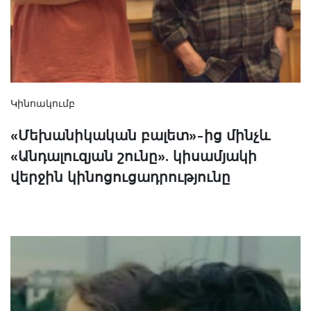
Կինոակումբ
«Մեխանիկական բալետ»-ից մինչև
«Անդալուզյան շունը». կիսամյակի
վերջին կինոցուցադրությունը