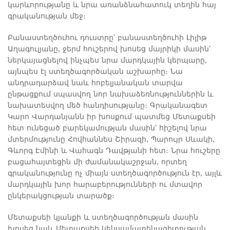
կարևորությանը և նրա առանձնահատուկ տեղին հայ
գրականության մեջ։
Բանաստեղծուհու դուստրը՝ բանաստեղծուհի Լիլիթ
Աղագուլյանը, ջերմ հուշերով խոսեց մայրիկի մասին՝
ներկայացնելով ինչպես նրա մարդկային կերպարը,
այնպես էլ ստեղծագործական աշխարհը։ Նա
անդրադարձավ նաև հոբելյանական տարվա
ընթացքում սպասվող նոր նախաձեռնություններին և
նախատեսվող մեծ հանդիսությանը։ Գրականագետ
Կարո Վարդանյանն իր խոսքում պատմեց Մետաքսեի
հետ ունեցած բարեկամության մասին՝ հիշելով նրա
մտերմությունը Հովհաննես Շիրազի, Պարույր Սևակի,
Գևորգ Էմինի և Վահագն Դավթյանի հետ։ Նրա հուշերը
բացահայտեցին մի ժամանակաշրջան, որտեղ
գրականությունը ոչ միայն ստեղծագործություն էր, այլև
մարդկային խոր հարաբերությունների ու մտավոր
ընկերակցության տարածք։
Մետաքսեի կյանքի և ստեղծագործության մասին
խոսեց նաև Մետաքսեի կենսամատենագիտության