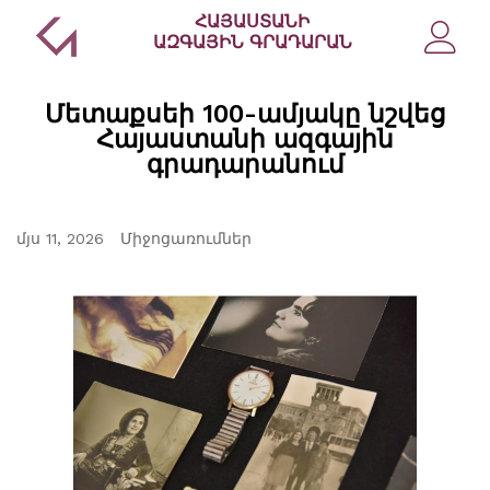
ՀԱՅԱՍՏԱՆԻ
ԱԶԳԱՅԻՆ ԳՐԱԴԱՐԱՆ
Մետաքսեի 100-ամյակը նշվեց
Հայաստանի ազգային
գրադարանում
մյս 11, 2026
Միջոցառումներ