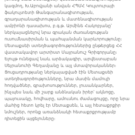
կազմող, Խ.Աբովյանի անվան ՀՊՄՀ Կուլտուրայի
ֆակուլտետի Թանգարանագիտության,
գրադարանագիտության և մատենագիտության
ամբիոնի դասախոս, բ.գ.թ. Արմինե Հակոբյանը՝
ներկայացնելով նրա գրական ժառանգության
ուսումնասիրման և պահպանման կարևորությունը։
Մետաքսեի ստեղծագործություններից ընթերցեց ՀՀ
վաստակավոր արտիստ Մայրանուշ Գրիգորյանը։
Ելույթ ունեցավ նաև արձակագիր, արվեստաբան
Սեյրանուհի Գեղամյանը և այլ մտավորականներ։
Ցուցադրությանը ներկայացված էին Մետաքսեի
ստեղծագործությունները, նրա մասին մամուլի
հոդվածներ, գրախոսություններ, լուսանկարներ,
ինչպես նաև մի շարք անձնական իրեր՝ ակնոցը,
պայուսակը, հովհարը, ամուսնու ժամացույցը, որը նրա
մահից հետո կրել էր Մետաքսեն, և այլ հետաքրքիր
նմուշներ, որոնք առանձնակի հետաքրքրությամբ
դիտեցին այցելուները։