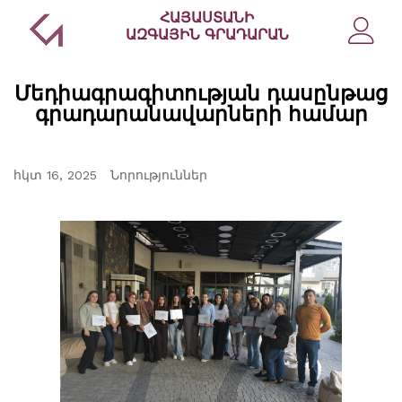
ՀԱՅԱՍՏԱՆԻ
ԱԶԳԱՅԻՆ ԳՐԱԴԱՐԱՆ
Մեդիագրագիտության դասընթաց
գրադարանավարների համար
հկտ 16, 2025
Նորություններ