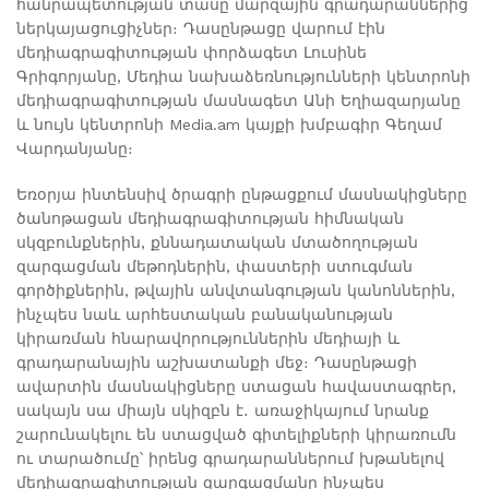
հանրապետության տասը մարզային գրադարաններից
ներկայացուցիչներ։ Դասընթացը վարում էին
մեդիագրագիտության փորձագետ Լուսինե
Գրիգորյանը, Մեդիա նախաձեռնությունների կենտրոնի
մեդիագրագիտության մասնագետ Անի Եղիազարյանը
և նույն կենտրոնի Media.am կայքի խմբագիր Գեղամ
Վարդանյանը։
Եռօրյա ինտենսիվ ծրագրի ընթացքում մասնակիցները
ծանոթացան մեդիագրագիտության հիմնական
սկզբունքներին, քննադատական մտածողության
զարգացման մեթոդներին, փաստերի ստուգման
գործիքներին, թվային անվտանգության կանոններին,
ինչպես նաև արհեստական բանականության
կիրառման հնարավորություններին մեդիայի և
գրադարանային աշխատանքի մեջ։ Դասընթացի
ավարտին մասնակիցները ստացան հավաստագրեր,
սակայն սա միայն սկիզբն է․ առաջիկայում նրանք
շարունակելու են ստացված գիտելիքների կիրառումն
ու տարածումը՝ իրենց գրադարաններում խթանելով
մեդիագրագիտության զարգացմանը ինչպես