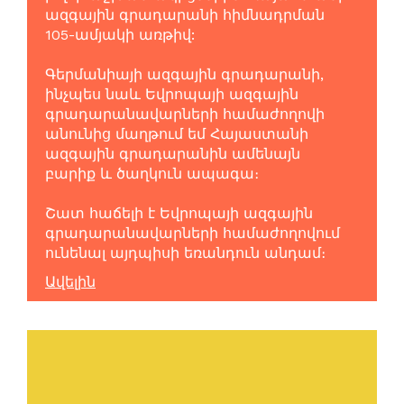
ազգային գրադարանի հիմնադրման
105-ամյակի առթիվ:
Գերմանիայի ազգային գրադարանի,
ինչպես նաև Եվրոպայի ազգային
գրադարանավարների համաժողովի
անունից մաղթում եմ Հայաստանի
ազգային գրադարանին ամենայն
բարիք և ծաղկուն ապագա։
Շատ հաճելի է Եվրոպայի ազգային
գրադարանավարների համաժողովում
ունենալ այդպիսի եռանդուն անդամ։
Ավելին