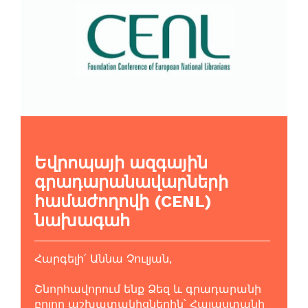
Եվրոպայի ազգային
գրադարանավարների
համաժողովի (CENL)
նախագահ
Հարգելի՛ Աննա Չուլյան,
Շնորհավորում ենք Ձեզ և գրադարանի
բոլոր աշխատակիցներին՝ Հայաստանի