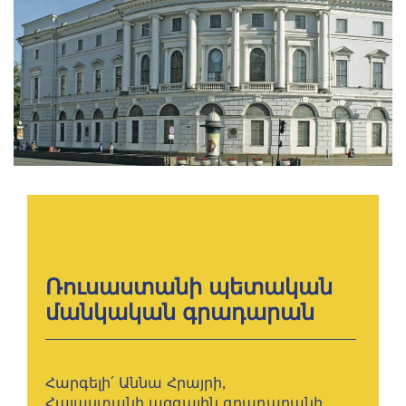
Ռուսաստանի պետական
մանկական գրադարան
Հարգելի՛ Աննա Հրայրի,
Հայաստանի ազգային գրադարանի