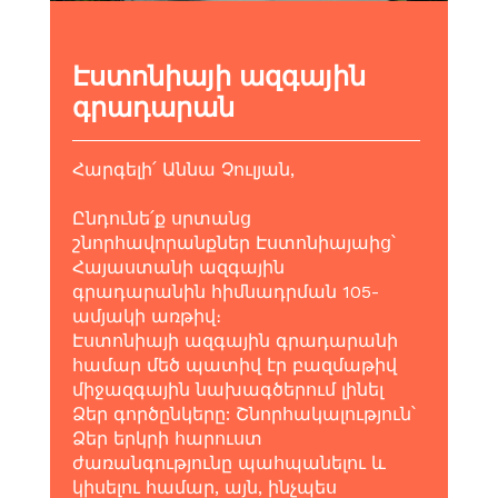
Էստոնիայի ազգային
գրադարան
Հարգելի՛ Աննա Չուլյան,
Ընդունե՛ք սրտանց
շնորհավորանքներ Էստոնիայաից՝
Հայաստանի ազգային
գրադարանին հիմնադրման 105-
ամյակի առթիվ։
Էստոնիայի ազգային գրադարանի
համար մեծ պատիվ էր բազմաթիվ
միջազգային նախագծերում լինել
Ձեր գործընկերը: Շնորհակալություն՝
Ձեր երկրի հարուստ
ժառանգությունը պահպանելու և
կիսելու համար, այն, ինչպես