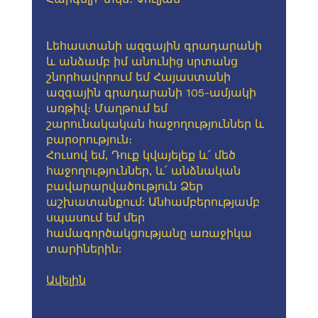
Լեհաստանի ազգային գրադարանի
և անձամբ իմ անունից սրտանց
շնորհավորում եմ Հայաստանի
ազգային գրադարանի 105-ամյակի
առթիվ։ Մաղթում եմ
շարունակական հաջողություններ և
բարօրություն։
Հուսով եմ, Դուք կվայելեք և՛ մեծ
հաջողություններ, և՛ անձնական
բավարարվածություն Ձեր
աշխատանքում: Անհամբերությամբ
սպասում եմ մեր
համագործակցությանը առաջիկա
տարիներին:
Ավելին