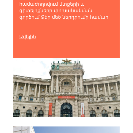
համաժողովում մտքերի և
գիտելիքների փոխանակման
գործում Ձեր մեծ ներդրումի համար:
Ավելին