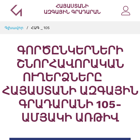
ՀԱՅԱՍՏԱՆԻ
ԱԶԳԱՅԻՆ ԳՐԱԴԱՐԱՆ
Գլխավոր
ՀԱԳ _ 105
ԳՈՐԾԸՆԿԵՐՆԵՐԻ
ՇՆՈՐՀԱՎՈՐԱԿԱՆ
ՈՒՂԵՐՁՆԵՐԸ
ՀԱՅԱՍՏԱՆԻ ԱԶԳԱՅԻՆ
ԳՐԱԴԱՐԱՆԻ 105-
ԱՄՅԱԿԻ ԱՌԹԻՎ