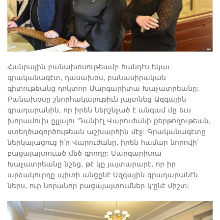
Հանրային բանախօսութեամբ հանդէս եկաւ
գրականագէտ, դասախօս, բանասիրական
գիտութեանց դոկտոր Մարգարիտա Խաչատրեանը:
Բանախօսը շնորհակալութիւն յայտնեց Ազգային
գրադարանին, որ իրեն ներշնչած է անգամ մը եւս
խորամուխ ըլլալու Դանիէլ Վարուժանի քերթողութեան,
ստեղծագործութեան աշխարհին մէջ: Գրականագէտը
ներկայացուց ի՛ր Վարուժանը, իրեն համար նորովի՛
բացայայտուած մեծ գրողը: Մարգարիտա
Խաչատրեանը նշեց, թէ կը յայտարարէ, որ իր
արձակուրդը պիտի անցընէ Ազգային գրադարանէն
ներս, ուր նորանոր բացայայտումներ կ'ընէ միշտ: