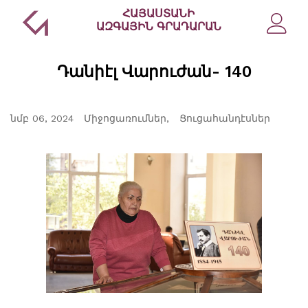
ՀԱՅԱՍՏԱՆԻ
ԱԶԳԱՅԻՆ ԳՐԱԴԱՐԱՆ
Դանիէլ Վարուժան- 140
նմբ 06, 2024
Միջոցառումներ
Ցուցահանդէսներ