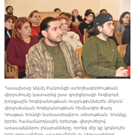
Դասախօսը Ակսէլ Բակունցի ստեղծագործութեան
վերլուծումը կատարեց ըստ զուիցերացի հոգեբոյժ,
խորքային հոգեբանութեան ուղղութիւններէն մէկուն՝
վերլուծական հոգեբանութեան հիմնադիր Քարլ
Կուսթաւ Եունկի նախատիպերու տեսութեան։ Եունկը,
իբրեւ համամարդկային երեւոյթ, վերլուծելով
առասպելներու բնաբանները, որոնց մէջ կը կրկնուին
նոյն դրուագները, պատումներն ու կերպարները՝