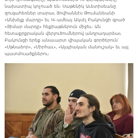
նախատիպ կոչուած են։ Սաթենիկ Աւետիսեանը
զուգահեռներ տարաւ Յովհաննէս Թումանեանի
«Անխելք մարդը» եւ 14-ամեայ Ակսէլ Բակունցի գրած
«Յիմար մարդը» հեքիաթներուն միջեւ։ Ան
հետաքրքրական վերլուծումներով անդրադարձաւ
Բակունցի երեք անաւարտ վիպական գործերուն՝
«Մթնաձոր», «Միրհաւ», «Ալպիական մանուշակ» եւ այլ
պատմուածքներու։