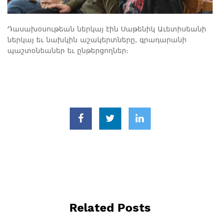
Դասախօսութեան ներկայ էին Սաթենիկ Աւետիսեանի
ներկայ եւ նախկին աշակերտները, գրադարանի
պաշտօնեաներ եւ ընթերցողներ։
Related Posts