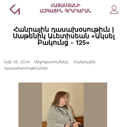
ՀԱՅԱՍՏԱՆԻ
ԱԶԳԱՅԻՆ ԳՐԱԴԱՐԱՆ
Հանրային դասախօսութիւն |
Սաթենիկ Աւետիսեան «Ակսել
Բակունց - 125»
նմբ 25, 2024
Միջոցառումներ
Հանրային
դասախօսութիւններ