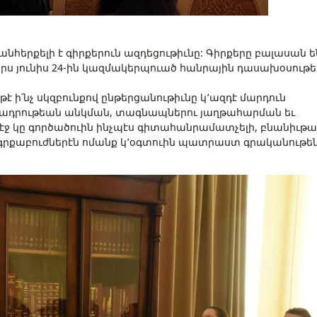
հերքելի է գիրքերուն ազդեցութիւնը: Գիրքերը բալասան ե
րս յունիս 24-ին կազմակերպուած հանրային դասախօսութ
:
ի՛նչ սկզբունքով ընթերցանութիւնը կ՚ազդէ մարդուն
տրամադրութեան անկման, տագնապներու յաղթահարման եւ
 մէջ կը գործածուին ինչպէս գիտահանրամատչելի, բնանիւթա
 գրքաբուժներէն ոմանք կ՚օգտուին պատրաստ գրականութեն