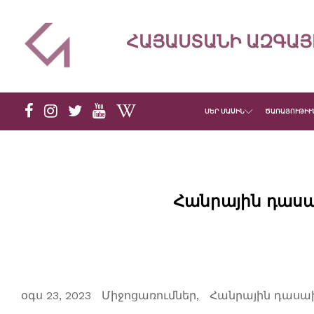
ՀԱՅԱՍՏԱՆԻ ԱԶԳԱՅ
ՄԵՐ ՄԱՍԻՆ
ԾԱՌԱՅՈՒԹԻՒ
Հանրային դասա
օգս 23, 2023
Միջոցառումներ
Հանրային դասա