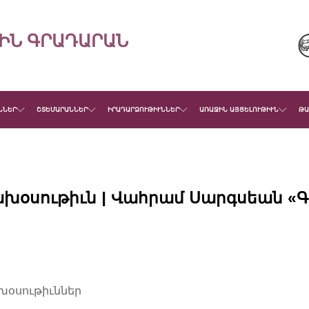
ԻՆ ԳՐԱԴԱՐԱՆ
ՆՆԵՐ
ՇՏԵՄԱՐԱՆՆԵՐ
ԻՐԱԴԱՐՁՈՒԹԻՒՆՆԵՐ
ԱՌԱՋԻՆ ԱՅՑԵԼՈՒԹԻՒՆ
ԹԱ
խօսութիւն | Վահրամ Սարգսեան «Գ
խօսութիւններ