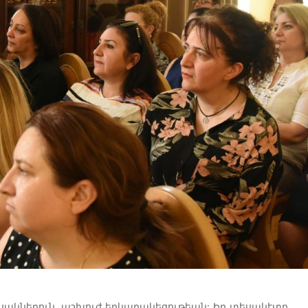
ակներուն, աշխուժ երկարակեցութեան: Իր տեսակէտը