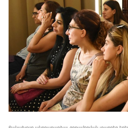
Բանախօսը անդրադարձաւ գրքամոքման տարբեր երես