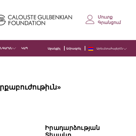
Մուտք
Գրանցում
ՆԳԱՐԱՆ
ԿԱՊ
Աջակցիլ
Ամրագրել
Արեւմտահայերէն
րքաբուժութիւն»
Իրադարձության
Տեսակը