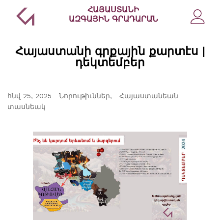
ՀԱՅԱՍՏԱՆԻ
ԱԶԳԱՅԻՆ ԳՐԱԴԱՐԱՆ
Հայաստանի գրքային քարտէս |
դեկտեմբեր
հնվ 25, 2025
Նորութիւններ
Հայաստանեան
տասնեակ