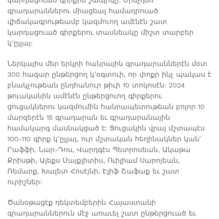
կարդացուած գիրքին շապիկը: Մինչդեռ
գրադարաններու միացեալ համադրուած
վիճակագրութեամբ կազմուող ամէնէն շատ
կարդացուած գիրքերու տասնեակը միշտ տարբեր
կ՚ըլլայ:
Ներկայիս մեր երկրի հանրային գրադարաններէն մօտ
300 հազար ընթերցող կ՚օգտուի, որ փոքր ինչ պակաս է
բնակչութեան ընդհանուր թիւի 10 տոկոսէն: 2024
թուականին ամէնէն ընթերցուող գիրքերու
ցուցակներու կազմումին հանրապետութեան բոլոր 10
մարզերէն 15 գրադարան եւ գրադարանային
համակարգ մասնակցած է: Ցուցակին վրայ մշտապէս
100-110 գիրք կ՚ըլլայ, ուր մշտական հեղինակներ կան՝
Րաֆֆի, Նար-Դոս, Վարդգէս Պետրոսեան, Ակաթա
Քրիսթի, Ալեքս Մայքլիտիս, Ուիլիամ Սարոյեան,
Ռեմարք, Խալետ Հոսէյնի, Էլիֆ Շաֆաք եւ շատ
ուրիշներ:
Ծանօթացէք դեկտեմբերին Հայաստանի
գրադարաններուն մէջ առաւել շատ ընթերցուած եւ