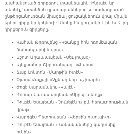
պահանջուած գիրքերու տասնեակին: Ինչպէս կը
տեսնէք՝ առանձին գրադարաններու եւ համադրուած
ընթերցանութեան միացեալ ցուցակներուն վրայ միայն
երկու գիրք կը կրկնուի: Անոնք են ցուցակի 1-ին եւ 2-րդ
դիրքերուն գիրքերը.
Վահան Թոթովենց «Կեանքը հին հռոմէական
ճանապարհին վրայ»
Աշոտ Աղապապեան «Սեւ յովազ»
Ալեքսանդր Շիրուանզադէ «Քաոս»
Ճաք Լոնտոն «Մարթին Իտէն»
Օլտոս Հաքսլի «Չքնաղ նոր աշխարհ»
Ժոզէ Սարամակու «Կայէն»
Գոհար Նաւասարդեան «Սիրելէն ետք»
Ռուբէն Եսայեան «Թունելէն 13 քմ. հեռաւորութեան
վրայ»
Վարդգէս Պետրոսեան «Վերջին ուսուցիչը»
Ռուբէն Եսայեան «Վանականները գաղտնիք
ունին»