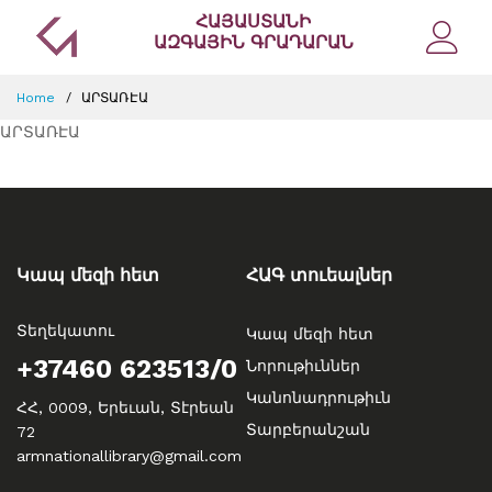
ՀԱՅԱՍՏԱՆԻ
ԱԶԳԱՅԻՆ ԳՐԱԴԱՐԱՆ
Home
ԱՐՏԱՌԷԱ
ԱՐՏԱՌԷԱ
Կապ մեզի հետ
ՀԱԳ տուեալներ
Տեղեկատու
Կապ մեզի հետ
+37460 623513/0
Նորութիւններ
Կանոնադրութիւն
ՀՀ, 0009, Երեւան, Տէրեան
Տարբերանշան
72
armnationallibrary@gmail.com